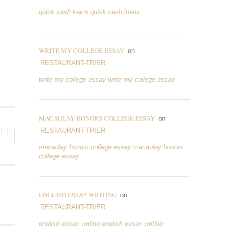
quick cash loans quick cash loans
WRITE MY COLLEGE ESSAY
on
RESTAURANT-TRIER
write my college essay write my college essay
MACAULAY HONORS COLLEGE ESSAY
on
RESTAURANT-TRIER
macaulay honors college essay macaulay honors
college essay
ENGLISH ESSAY WRITING
on
RESTAURANT-TRIER
english essay writing english essay writing