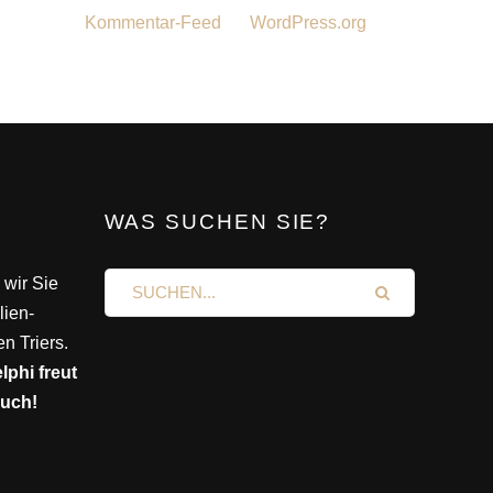
Kommentar-Feed
WordPress.org
WAS SUCHEN SIE?
 wir Sie
lien-
n Triers.
phi freut
such!