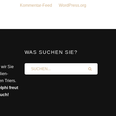
Kommentar-Feed
WordPress.org
WAS SUCHEN SIE?
 wir Sie
lien-
n Triers.
phi freut
such!