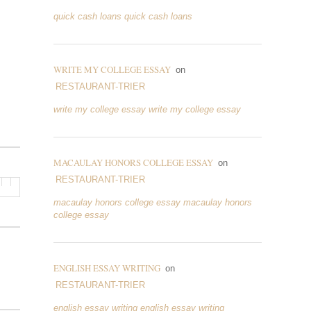
quick cash loans quick cash loans
WRITE MY COLLEGE ESSAY
on
RESTAURANT-TRIER
write my college essay write my college essay
MACAULAY HONORS COLLEGE ESSAY
on
RESTAURANT-TRIER
macaulay honors college essay macaulay honors
college essay
ENGLISH ESSAY WRITING
on
RESTAURANT-TRIER
english essay writing english essay writing