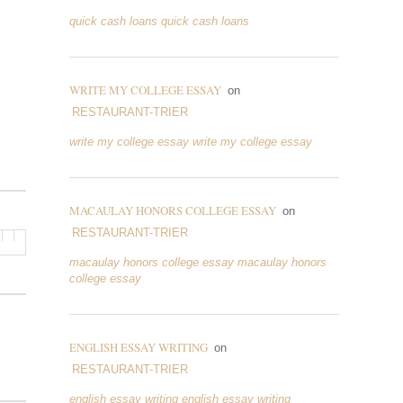
quick cash loans quick cash loans
WRITE MY COLLEGE ESSAY
on
RESTAURANT-TRIER
write my college essay write my college essay
MACAULAY HONORS COLLEGE ESSAY
on
RESTAURANT-TRIER
macaulay honors college essay macaulay honors
college essay
ENGLISH ESSAY WRITING
on
RESTAURANT-TRIER
english essay writing english essay writing