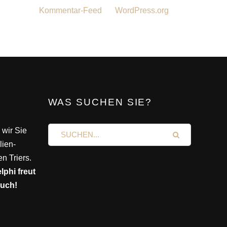
Kommentar-Feed
WordPress.org
WAS SUCHEN SIE?
 wir Sie
lien-
n Triers.
phi freut
such!